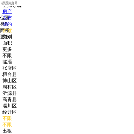
全局导航
房产
位置
发布
类别
我的
面积
位置
更多
类别
面积
更多
不限
临淄
张店区
桓台县
博山区
周村区
沂源县
高青县
淄川区
经开区
不限
不限
出租