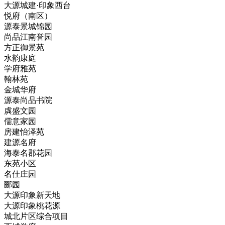
大源城建·印象西台
悦府（南区）
源泰景城锦园
尚品江南誉园
方正御景苑
水韵康庭
学府雅苑
翰林苑
金城华府
源泰尚品书院
虡盛文园
儒意家园
房建怡泽苑
建源名府
海泰名郡花园
东苑小区
名仕庄园
郦园
大源印象新天地
大源印象桃花源
城北片区综合项目