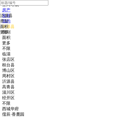
全局导航
房产
沂源县
发布
类别
我的
面积
沂源县
更多
类别
面积
更多
不限
临淄
张店区
桓台县
博山区
周村区
沂源县
高青县
淄川区
经开区
不限
西城华府
儒辰·香麓园