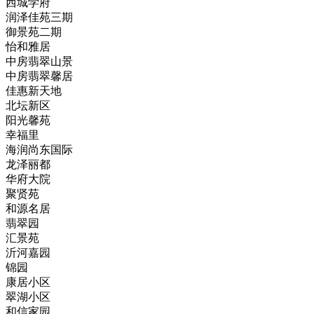
西城学府
润泽佳苑三期
御景苑二期
怡和雅居
中房翡翠山景
中房翡翠馨居
佳惠新天地
北坛新区
阳光馨苑
幸福里
海润尚东国际
龙泽丽都
华府大院
聚贤苑
和源名居
翡翠园
汇景苑
沂河嘉园
锦园
康居小区
翠湖小区
和信家园