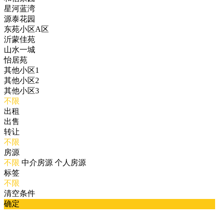
星河蓝湾
源泰花园
东苑小区A区
沂蒙佳苑
山水一城
怡居苑
其他小区1
其他小区2
其他小区3
不限
出租
出售
转让
不限
房源
不限
中介房源
个人房源
标签
不限
清空条件
确定