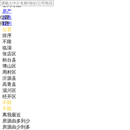
全局导航
房产
位置
发布
排序
我的
位置
排序
不限
临淄
张店区
桓台县
博山区
周村区
沂源县
高青县
淄川区
经开区
不限
不限
离我最近
房源由多到少
房源由少到多