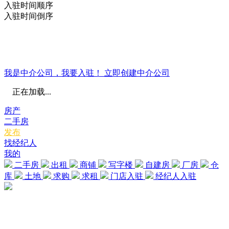
入驻时间顺序
入驻时间倒序
我是中介公司，我要入驻！
立即创建中介公司
正在加载...
房产
二手房
发布
找经纪人
我的
二手房
出租
商铺
写字楼
自建房
厂房
仓
库
土地
求购
求租
门店入驻
经纪人入驻