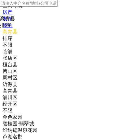
全局导航
房产
高青县
发布
排序
我的
高青县
排序
不限
临淄
张店区
桓台县
博山区
周村区
沂源县
高青县
淄川区
经开区
不限
金色家园
碧桂园·翡翠城
维纳锶温泉花园
芦湖名郡