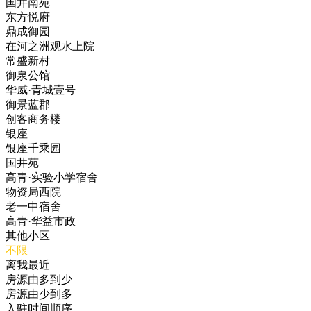
国井南苑
东方悦府
鼎成御园
在河之洲观水上院
常盛新村
御泉公馆
华威·青城壹号
御景蓝郡
创客商务楼
银座
银座千乘园
国井苑
高青·实验小学宿舍
物资局西院
老一中宿舍
高青·华益市政
其他小区
不限
离我最近
房源由多到少
房源由少到多
入驻时间顺序