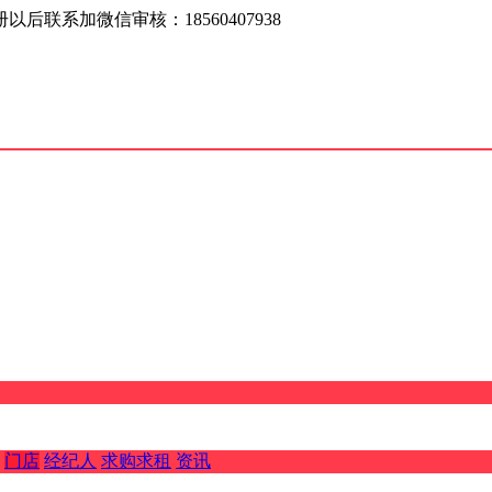
联系加微信审核：18560407938
门店
经纪人
求购求租
资讯