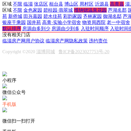
区域
不限
临淄
张店区
桓台县
博山区
周村区
沂源县
高青县
淄
区域
不限
金色家园
碧桂园·翡翠城
维纳锶温泉花园
芦湖名郡
苑
新侨城
田兴嘉园
碧水佳苑
彩韵家园
齐林家园
御湖名邸
芦
银座千乘园
国井苑
高青·实验小学宿舍
物资局西院
老一中宿舍
默认排序
房源由多到少
房源由少到多
入驻时间顺序
入驻时间
没有相关门店
临淄房产网用户协议
临淄房产网隐私政策
违约责任
Copyright ©2020
淄博同城
鲁ICP备2023027753号-20
小程序
微信公众号
手机版
微信扫一扫打开