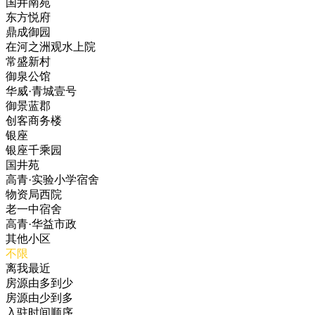
国井南苑
东方悦府
鼎成御园
在河之洲观水上院
常盛新村
御泉公馆
华威·青城壹号
御景蓝郡
创客商务楼
银座
银座千乘园
国井苑
高青·实验小学宿舍
物资局西院
老一中宿舍
高青·华益市政
其他小区
不限
离我最近
房源由多到少
房源由少到多
入驻时间顺序