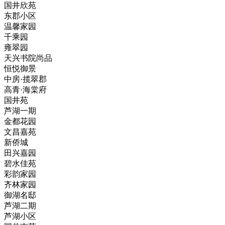
国井欣苑
东郡小区
温馨家园
千乘园
雍翠园
天兴书院尚品
恒悦御景
中房·揽翠郡
高青·海棠府
国井苑
芦湖一期
金都花园
文昌嘉苑
新侨城
田兴嘉园
碧水佳苑
彩韵家园
齐林家园
御湖名邸
芦湖二期
芦湖小区