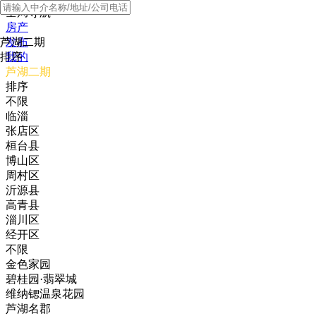
全局导航
房产
芦湖二期
发布
排序
我的
芦湖二期
排序
不限
临淄
张店区
桓台县
博山区
周村区
沂源县
高青县
淄川区
经开区
不限
金色家园
碧桂园·翡翠城
维纳锶温泉花园
芦湖名郡