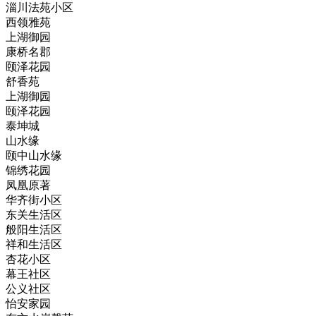
淄川法苑小区
西领雅苑
上湖御园
康桥名郡
颐泽花园
舒香苑
上湖御园
颐泽花园
泰坤城
山水缘
颐中山水缘
锦绣花园
凤凰原著
华齐街小区
东关生活区
‌般阳生活区
‌祥和生活区
杏花小区
幕王社区
公义社区
怡安家园