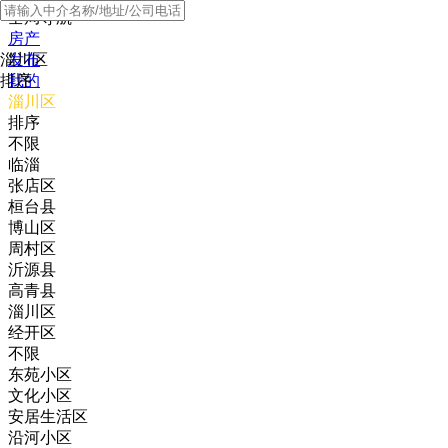
全局导航
房产
淄川区
发布
排序
我的
淄川区
排序
不限
临淄
张店区
桓台县
博山区
周村区
沂源县
高青县
淄川区
经开区
不限
‌东苑小区
文化小区
安居生活区
沿河小区