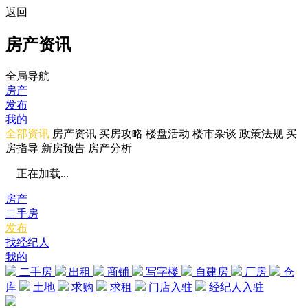
返回
房产资讯
全局导航
房产
发布
我的
全部资讯
房产资讯
买房攻略
楼盘活动
楼市杂谈
政策法规
买
房指导
新房预告
房产分析
正在加载...
房产
二手房
发布
找经纪人
我的
二手房
出租
商铺
写字楼
自建房
厂房
仓
库
土地
求购
求租
门店入驻
经纪人入驻