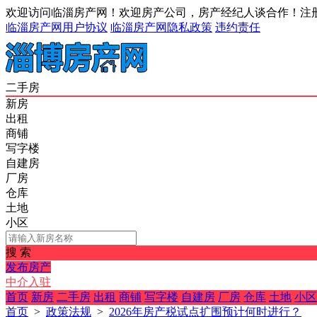
欢迎访问临淄房产网！欢迎房产公司，房产经纪人谈合作！注册以后
临淄房产网用户协议
临淄房产网隐私政策
违约责任
二手房
新房
出租
商铺
写字楼
自建房
厂房
仓库
土地
小区
搜 索
发布房产
中介入驻
首页
新房
二手房
出租
商铺
写字楼
自建房
厂房
仓库
土地
小区
首页
>
政策法规
>
2026年房产税试点扩围预计何时进行？