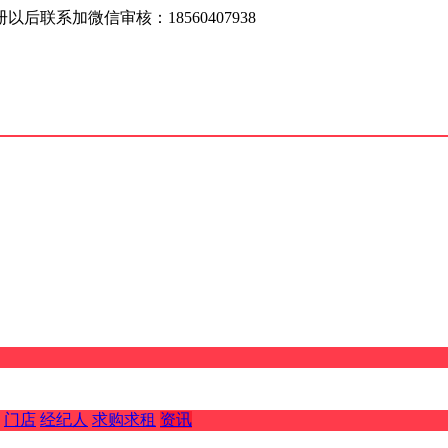
联系加微信审核：18560407938
门店
经纪人
求购求租
资讯