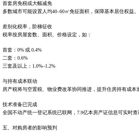
首套房免税或大幅减免
多数城市可能设置人均
40–60㎡免征面积，保障基本居住权益。
差别化税率，阶梯征收
税率按房屋套数、面积、价格设定，如：
首套：
0% 或 0.4%
二套：
0.6%
三套及以上：
1.0%–1.2%
与持有成本联动
房产税将与空置税、物业费改革协同推进，提升住房持有成本
技术准备已完成
全国不动产统一登记系统已联网，
7.9亿本房产证信息可实时
五、对购房者的影响预判