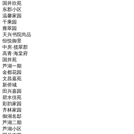
国井欣苑
东郡小区
温馨家园
千乘园
雍翠园
天兴书院尚品
恒悦御景
中房·揽翠郡
高青·海棠府
国井苑
芦湖一期
金都花园
文昌嘉苑
新侨城
田兴嘉园
碧水佳苑
彩韵家园
齐林家园
御湖名邸
芦湖二期
芦湖小区