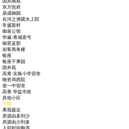
国井南苑
东方悦府
鼎成御园
在河之洲观水上院
常盛新村
御泉公馆
华威·青城壹号
御景蓝郡
创客商务楼
银座
银座千乘园
国井苑
高青·实验小学宿舍
物资局西院
老一中宿舍
高青·华益市政
其他小区
不限
离我最近
房源由多到少
房源由少到多
入驻时间顺序